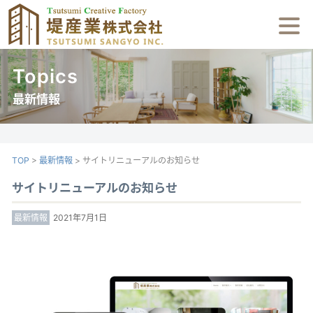
コ
ン
テ
ン
Topics
ツ
最新情報
へ
製作案内
ス
キ
製作実績
ッ
TOP
>
最新情報
>
サイトリニューアルのお知らせ
会社案内
プ
サイトリニューアルのお知らせ
お問合せ
最新情報
2021年7月1日